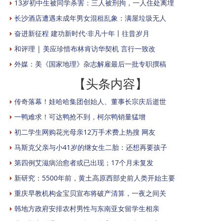
13岁初中生被同学杀害：三人被刑拘，一人住处离埋
长沙酒店遭遇未成年男女混租乱象：满屋垃圾无人
奋进新征程 建功新时代·非凡十年丨往昔岁月
和评理 | 美应珍惜布林肯访华契机 言行一致改
外媒：美《国家地理》杂志解雇最后一批专职撰稿
【头条内容】
传奇落幕！娃哈哈集团创始人、董事长宗庆后逝世
一鸭难求！可达鸭抢不到，柯尔鸭销量猛增
初二学生网购花光母亲12万手术费上热搜 网友
马斯克父亲与小41岁的继女生二胎：还想再要孩子
第四例艾滋病治愈者或已出现；17个月未复发
新研究：5500年前，黄土高原西部史前人类开始主要
重庆早教机构金宝贝宣布将破产清算，一夜之间关
韩地方政府安排农村男性与东南亚女留学生相亲