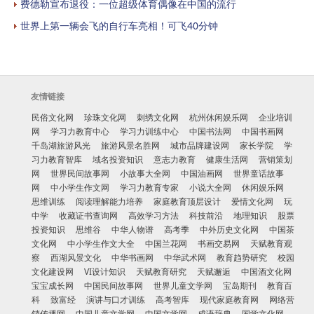
费德勒宣布退役：一位超级体育偶像在中国的流行
世界上第一辆会飞的自行车亮相！可飞40分钟
友情链接
民俗文化网
珍珠文化网
刺绣文化网
杭州休闲娱乐网
企业培训
网
学习力教育中心
学习力训练中心
中国书法网
中国书画网
千岛湖旅游风光
旅游风景名胜网
城市品牌建设网
家长学院
学
习力教育智库
域名投资知识
意志力教育
健康生活网
营销策划
网
世界民间故事网
小故事大全网
中国油画网
世界童话故事
网
中小学生作文网
学习力教育专家
小说大全网
休闲娱乐网
思维训练
阅读理解能力培养
家庭教育顶层设计
爱情文化网
玩
中学
收藏证书查询网
高效学习方法
科技前沿
地理知识
股票
投资知识
思维谷
中华人物谱
高考季
中外历史文化网
中国茶
文化网
中小学生作文大全
中国兰花网
书画交易网
天赋教育观
察
西湖风景文化
中华书画网
中华武术网
教育趋势研究
校园
文化建设网
VI设计知识
天赋教育研究
天赋邂逅
中国酒文化网
宝宝成长网
中国民间故事网
世界儿童文学网
宝岛期刊
教育百
科
致富经
演讲与口才训练
高考智库
现代家庭教育网
网络营
销传播网
中国儿童文学网
中国文学网
成语辞典
国学文化网