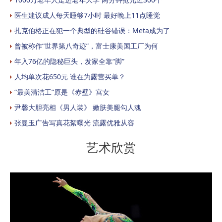
医生建议成人每天睡够7小时 最好晚上11点睡觉
扎克伯格正在犯一个典型的硅谷错误：Meta成为了
曾被称作“世界第八奇迹”，富士康美国工厂为何
年入76亿的隐秘巨头，发家全靠“脚”
人均单次花650元 谁在为露营买单？
“最美清洁工”原是《赤壁》宫女
尹馨大胆亮相《男人装》 嫩肤美腿勾人魂
张曼玉广告写真花絮曝光 流露优雅从容
艺术欣赏