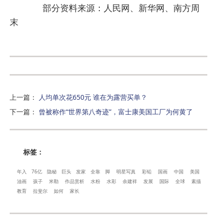
部分资料来源：人民网、新华网、南方周
末
上一篇
：
人均单次花650元 谁在为露营买单？
下一篇
：
曾被称作“世界第八奇迹”，富士康美国工厂为何黄了
标签：
年入
76亿
隐秘
巨头
发家
全靠
脚
明星写真
彩铅
国画
中国
美国
油画
孩子
米勒
作品赏析
水粉
水彩
余建祥
发展
国际
全球
素描
教育
拉斐尔
如何
家长