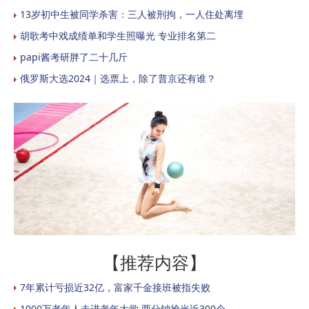
13岁初中生被同学杀害：三人被刑拘，一人住处离埋
胡歌考中戏成绩单和学生照曝光 专业排名第二
papi酱考研胖了二十几斤
俄罗斯大选2024｜选票上，除了普京还有谁？
【推荐内容】
7年累计亏损近32亿，富家千金接班被指失败
1000万老年人走进老年大学 两分钟抢光近300个