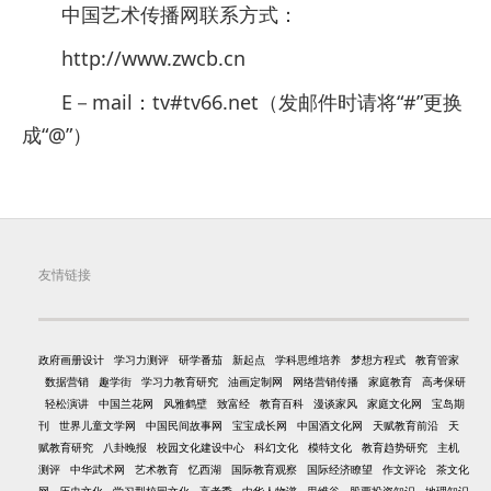
中国艺术传播网联系方式：
http://www.zwcb.cn
E－mail：tv#tv66.net（发邮件时请将“#”更换
成“@”）
友情链接
政府画册设计
学习力测评
研学番茄
新起点
学科思维培养
梦想方程式
教育管家
数据营销
趣学街
学习力教育研究
油画定制网
网络营销传播
家庭教育
高考保研
轻松演讲
中国兰花网
风雅鹤壁
致富经
教育百科
漫谈家风
家庭文化网
宝岛期
刊
世界儿童文学网
中国民间故事网
宝宝成长网
中国酒文化网
天赋教育前沿
天
赋教育研究
八卦晚报
校园文化建设中心
科幻文化
模特文化
教育趋势研究
主机
测评
中华武术网
艺术教育
忆西湖
国际教育观察
国际经济瞭望
作文评论
茶文化