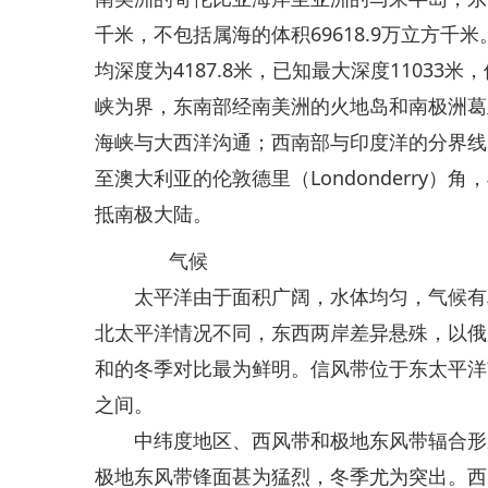
千米，不包括属海的体积69618.9万立方千米
均深度为4187.8米，已知最大深度11033
峡为界，东南部经南美洲的火地岛和南极洲葛兰姆地
海峡与大西洋沟通；西南部与印度洋的分界线
至澳大利亚的伦敦德里（Londonderry
抵南极大陆。
气候
太平洋由于面积广阔，水体均匀，气候有利
北太平洋情况不同，东西两岸差异悬殊，以俄
和的冬季对比最为鲜明。信风带位于东太平洋南
之间。
中纬度地区、西风带和极地东风带辐合形成
极地东风带锋面甚为猛烈，冬季尤为突出。西太