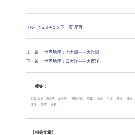
1
/
6
1
2
3
4
5
6
下一页
尾页
上一篇
：
世界地理：七大洲——大洋洲
下一篇
：
世界地理：四大洋——大西洋
标签：
世界地理
四大洋
太平洋
明星写真
彩铅
国画
中国
美国
油画
斐尔
如何
家长
【
相关文章
】