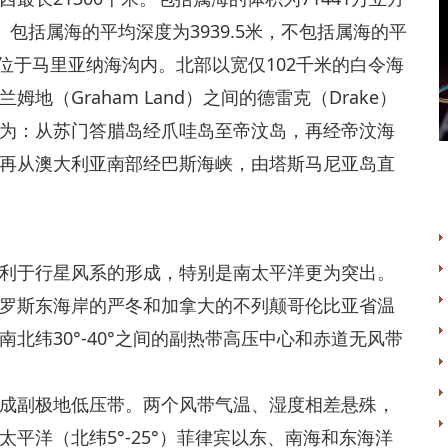
。包括属海的平均深度为3939.5米，不包括属海的平
米，位于马里亚纳海沟内。北部以宽仅102千米的白令海
（Graham Land）之间的德雷克（Drake）
为：从苏门答腊岛经爪哇岛至帝汶岛，再经帝汶海
）角，再从澳大利亚南部经巴斯海峡，由塔斯马尼亚岛直
于行星风系的形成，特别是南太平洋更为突出。
罗斯东海岸的严冬和加拿大的不列颠哥伦比亚省温
北纬30°-40°之间的副热带高压中心和赤道无风带
副极地低压带。两个风带气温、湿度相差悬殊，
平洋（北纬5°-25°）菲律宾以东、南海和东海洋