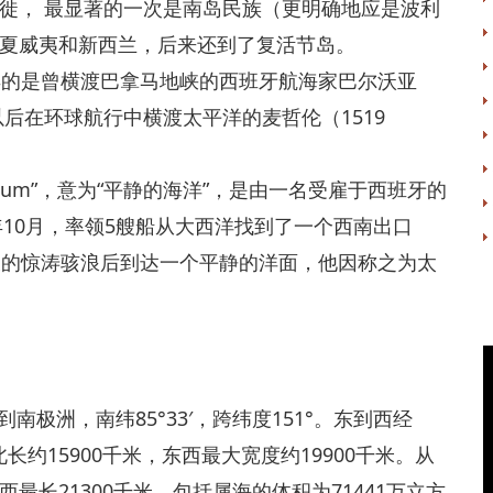
， 最显著的一次是南岛民族（更明确地应是波利
夏威夷和新西兰，后来还到了复活节岛。
的是曾横渡巴拿马地峡的西班牙航海家巴尔沃亚
13年）及以后在环球航行中横渡太平洋的麦哲伦（1519
icum”，意为“平静的海洋”，是由一名受雇于西班牙的
年10月，率领5艘船从大西洋找到了一个西南出口
天的惊涛骇浪后到达一个平静的洋面，他因称之为太
极洲，南纬85°33′，跨纬度151°。东到西经
。南北长约15900千米，东西最大宽度约19900千米。从
长21300千米。包括属海的体积为71441万立方