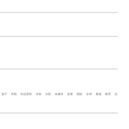
孩子
米勒
作品赏析
水粉
水彩
余建祥
发展
国际
全球
素描
教育
拉