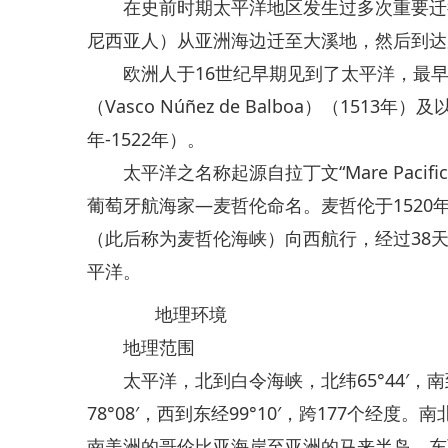
在史前时期太平洋地区发生过多次重要迁徙
尼西亚人）从亚洲海边迁至大溪地，然后到达
欧洲人于16世纪早期见到了太平洋，最早
（Vasco Núñez de Balboa）（15
年-1522年）。
太平洋之名称起源自拉丁文“Mare Pacif
葡萄牙航海家—麦哲伦命名。麦哲伦于1520
（此后称为麦哲伦海峡）向西航行，经过38
平洋。
地理环境
地理范围
太平洋，北到白令海峡，北纬65°44′，南到南
78°08′，西到东经99°10′，跨177个经度
南美洲的哥伦比亚海岸至亚洲的马来半岛，东西最