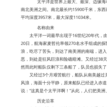
太平洋是世界上最大、最深、边缘海和
南北美洲之间。南北最长约15900千米，东西最
平均深度3957米，最大深度11034米。
名称由来
太平洋一词最早出现于16世纪20年代，由大
20日，航海家麦哲伦率领270名水手组成的
浪，吃尽了苦头，到达了南美洲的南端，进入
恶，到处是狂风巨浪和险礁暗滩。又经过38
然而此时船队仅剩下三条船了，队员也损失了
又经过3个月艰苦航行，船队从南美越过关
风浪，海面十分平静，原来船队已经进入赤道
说：“这真是个太平洋啊！”从此，人们把美洲
历史沿革