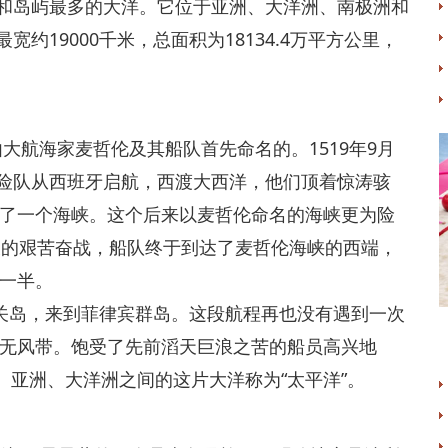
岛屿最多的大洋。它位于亚洲、大洋洲、南极洲和
宽约19000千米，总面积为18134.4万平方公里，
航海家麦哲伦及其船队首先命名的。1519年9月
探险队从西班牙启航，西渡大西洋，他们顶着惊涛骇
了一个海峡。这个后来以麦哲伦命名的海峡更为险
天的艰苦奋战，船队终于到达了麦哲伦海峡的西端，
一半。
岛，来到菲律宾群岛。这段航程再也没有遇到一次
无风带。饱受了先前滔天巨浪之苦的船员高兴地
、亚洲、大洋洲之间的这片大洋称为“太平洋”。