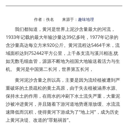
作者：佚名 来源于：
趣味地理
我们都知道，黄河是世界上泥沙含量最大的河流，
1933年记载的最大年输沙量达39亿多吨，1977年记录的
含沙量高达每立方米920公斤。黄河流程达5464千米，流
域面积达到752442平方公里，上千条支流与溪川相连,犹
如无数毛细血管，源源不断地为祖国大地输送着活力与生
机。 黄河是中国第二长河，世界第五长河，
黄河泥沙含量之所以高，主要是因为流经植被遭到严
重破坏的土质疏松的黄土高原，由于失去植被涵养水源、
保持水土的作用，在雨水的冲刷下水土流失严重，大量泥
沙被冲进黄河，并且随着下游河道地势逐渐放缓、水流流
速降低而沉积，使得黄河下游成为了“地上河”，成为历史
上黄河决堤、改道的“罪魁祸首”。