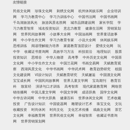
友情链接
民俗文化网
珍珠文化网
刺绣文化网
杭州休闲娱乐网
企业培训
网
学习力教育中心
学习力训练中心
中国书法网
中国书画网
千岛湖旅游风光
旅游风景名胜网
城市品牌建设网
家长学院
学
习力教育智库
域名投资知识
意志力教育
健康生活网
营销策划
网
世界民间故事网
小故事大全网
中国油画网
世界童话故事
网
中小学生作文网
学习力教育专家
小说大全网
休闲娱乐网
思维训练
阅读理解能力培养
家庭教育顶层设计
爱情文化网
玩
中学
收藏证书查询网
高效学习方法
科技前沿
地理知识
股票
投资知识
思维谷
中华人物谱
高考季
中外历史文化网
中国茶
文化网
中小学生作文大全
中国兰花网
书画交易网
天赋教育观
察
西湖风景文化
中华书画网
中华武术网
教育趋势研究
校园
文化建设网
VI设计知识
天赋教育研究
天赋邂逅
中国酒文化网
宝宝成长网
中国民间故事网
世界儿童文学网
宝岛期刊
教育百
科
致富经
演讲与口才训练
高考智库
现代家庭教育网
网络营
销传播网
中国儿童文学网
中国文学网
成语辞典
国学文化网
中华古诗词网
中华大辞典
健康百科
世界休闲文化网
艺术收藏
投资
广告设计知识
中国瓷器网
雕塑设计艺术
珠宝文化
文玩
收藏投资
时尚休闲
时尚文化
文化艺术传播
戏曲文化网
茶艺
文化网
幸福教育网
世界民俗文化网
幸福智库
收藏证书查询
网
世界营销策划网