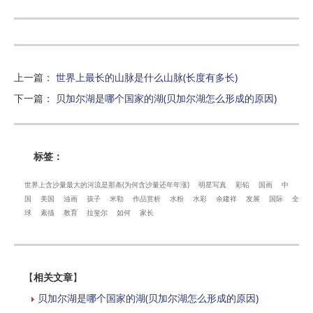
上一篇
：
世界上最长的山脉是什么山脉(长度有多长)
下一篇
：
贝加尔湖是哪个国家的湖(贝加尔湖怎么形成的原因)
标签：
世界上含沙量最大的河流是那条(为何含沙量还年年涨)
明星写真
彩铅
国画
中
国
美国
油画
孩子
米勒
作品赏析
水粉
水彩
余建祥
发展
国际
全
球
素描
教育
拉斐尔
如何
家长
【
相关文章
】
贝加尔湖是哪个国家的湖(贝加尔湖怎么形成的原因)