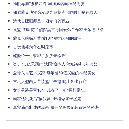
雅贼导演“纵横四海”毕加索名画神秘失窃
挪威蒙克博物馆发现导致蒙克《呐喊》褪色原因
清代宫廷画师是一项专门的职业
被盗17年 荷兰侦探黑市寻回爱尔兰作家王尔德戒指
蒙克《呐喊》背后10个鲜为人知的故事
古玩地摊为什么叫鬼市
乾隆帝一生收藏了多少奇珍异宝
盗走7.3亿元画作 法国“蜘蛛人”盗贼被判8年监禁
全球头号艺术买家 每年砸60亿买画的神秘美女
古玩大盗白天苦读鉴宝书籍 晚上外出行窃
女扮男装寻宝10年 栽在了一桩“强奸案”上
画家达利死后“被认爹” 开棺做亲子鉴定
真实油画制成的动画 揭开梵高传记片背后的秘密