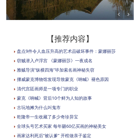
【推荐内容】
盘点9件令人血压升高的艺术品破坏事件：蒙娜丽莎
窃贼潜入卢浮宫 《蒙娜丽莎》一夜成名
雅贼导演“纵横四海”毕加索名画神秘失窃
挪威蒙克博物馆发现导致蒙克《呐喊》褪色原因
清代宫廷画师是一项专门的职业
蒙克《呐喊》背后10个鲜为人知的故事
古玩地摊为什么叫鬼市
乾隆帝一生收藏了多少奇珍异宝
全球头号艺术买家 每年砸60亿买画的神秘美女
画家达利死后“被认爹” 开棺做亲子鉴定