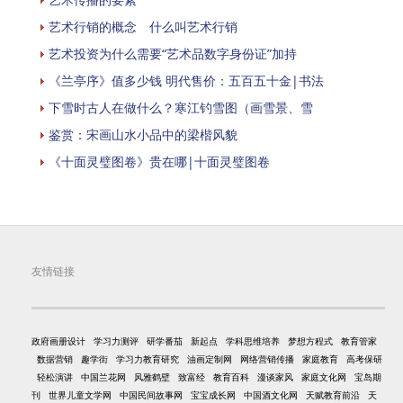
艺术行销的概念 什么叫艺术行销
艺术投资为什么需要“艺术品数字身份证”加持
《兰亭序》值多少钱 明代售价：五百五十金|书法
下雪时古人在做什么？寒江钓雪图（画雪景、雪
鉴赏：宋画山水小品中的梁楷风貌
《十面灵璧图卷》贵在哪|十面灵璧图卷
友情链接
政府画册设计
学习力测评
研学番茄
新起点
学科思维培养
梦想方程式
教育管家
数据营销
趣学街
学习力教育研究
油画定制网
网络营销传播
家庭教育
高考保研
轻松演讲
中国兰花网
风雅鹤壁
致富经
教育百科
漫谈家风
家庭文化网
宝岛期
刊
世界儿童文学网
中国民间故事网
宝宝成长网
中国酒文化网
天赋教育前沿
天