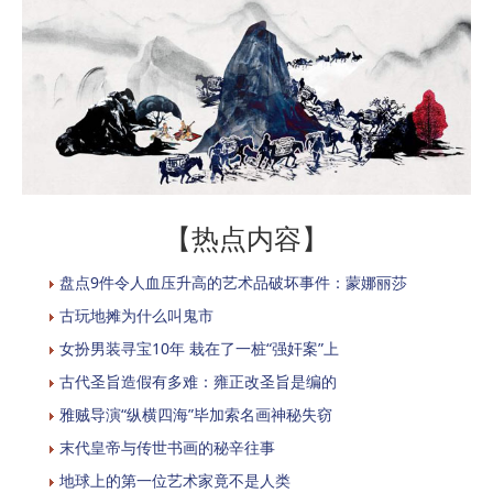
【热点内容】
盘点9件令人血压升高的艺术品破坏事件：蒙娜丽莎
古玩地摊为什么叫鬼市
女扮男装寻宝10年 栽在了一桩“强奸案”上
古代圣旨造假有多难：雍正改圣旨是编的
雅贼导演“纵横四海”毕加索名画神秘失窃
末代皇帝与传世书画的秘辛往事
地球上的第一位艺术家竟不是人类