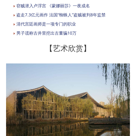
窃贼潜入卢浮宫 《蒙娜丽莎》一夜成名
盗走7.3亿元画作 法国“蜘蛛人”盗贼被判8年监禁
清代宫廷画师是一项专门的职业
男子谎称古井里挖出古董骗10万
【艺术欣赏】