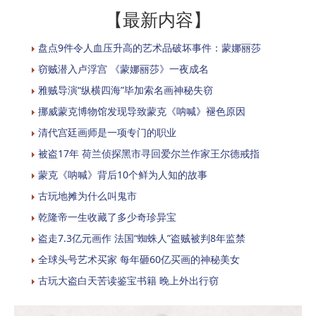
【最新内容】
盘点9件令人血压升高的艺术品破坏事件：蒙娜丽莎
窃贼潜入卢浮宫 《蒙娜丽莎》一夜成名
雅贼导演“纵横四海”毕加索名画神秘失窃
挪威蒙克博物馆发现导致蒙克《呐喊》褪色原因
清代宫廷画师是一项专门的职业
被盗17年 荷兰侦探黑市寻回爱尔兰作家王尔德戒指
蒙克《呐喊》背后10个鲜为人知的故事
古玩地摊为什么叫鬼市
乾隆帝一生收藏了多少奇珍异宝
盗走7.3亿元画作 法国“蜘蛛人”盗贼被判8年监禁
全球头号艺术买家 每年砸60亿买画的神秘美女
古玩大盗白天苦读鉴宝书籍 晚上外出行窃