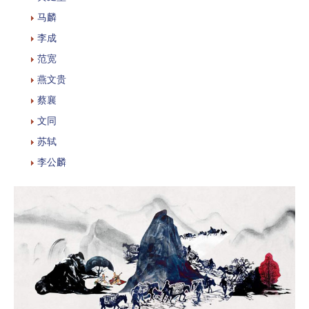
马麟
李成
范宽
燕文贵
蔡襄
文同
苏轼
李公麟