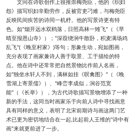
文同在诗歌创作上很推崇梅尧臣，他的《织妇
怨》描写织妇辛勤劳作，反被官吏刁难，与梅尧臣
反映民间疾苦的诗同一机杼。他的写景诗更有特
色。如"烟开远水双鸥落，日照高林一雉飞"（《早
晴至报恩山寺》）；"深葭绕涧牛散卧，积麦满场鸡
乱飞"(《晚至村家》)等句；形象生动，宛如图画，
充分表现了画家兼诗人善于取景、工于描绘的特
点。他在诗中还常常把自然景物比作前人名画，
如"独坐水轩人不到，满林如挂《暝禽图》"（《晚
雪湖上寄景儒》）、"峰峦李成似，涧谷范宽
能"（《长举》），为古代诗歌描写景物增添了一种
新的手法，这同当时画家乐于向前人诗中寻找画意
具有同样的意义，表明了北宋前期诗与画这两门艺
术已更为密切地结合在一起,比起前人王维的"诗中有
画"来就更前进了一步。