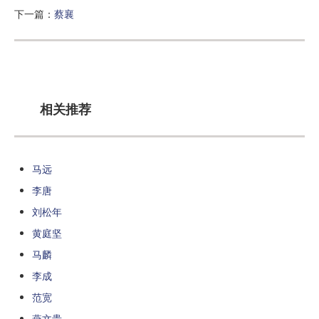
下一篇：
蔡襄
相关推荐
马远
李唐
刘松年
黄庭坚
马麟
李成
范宽
燕文贵