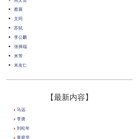
蔡襄
文同
苏轼
李公麟
张择端
米芾
米友仁
【最新内容】
马远
李唐
刘松年
黄庭坚