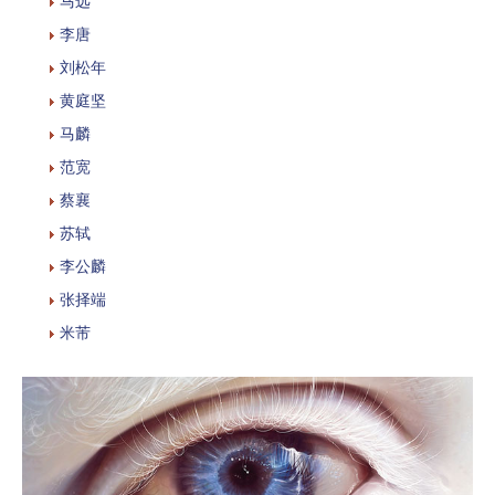
马远
李唐
刘松年
黄庭坚
马麟
范宽
蔡襄
苏轼
李公麟
张择端
米芾