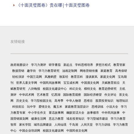
《十面灵璧图卷》贵在哪|十面灵璧图卷
友情链接
政府画册设计
学习力测评
研学番茄
新起点
学科思维培养
梦想方程式
教育管家
数据营销
趣学街
学习力教育研究
油画定制网
网络营销传播
家庭教育
高考保研
轻松演讲
中国兰花网
风雅鹤壁
致富经
教育百科
漫谈家风
家庭文化网
宝岛期
刊
世界儿童文学网
中国民间故事网
宝宝成长网
中国酒文化网
天赋教育前沿
天
赋教育研究
八卦晚报
校园文化建设中心
科幻文化
模特文化
教育趋势研究
主机
测评
中华武术网
艺术教育
忆西湖
国际教育观察
国际经济瞭望
作文评论
茶文化
网
历史文化
学习型校园文化
高考季
中华人物谱
思维谷
股票投资知识
地理知识
科技前沿
玩中学
爱情文化
魔玉米
家庭教育顶层设计
思维训练
小说大全
学习
力教育专家
中小学生作文
童话故事网
幽默笑话大全
故事都市
中外民间故事
中
国营销策划网
健康生活网
意志力教育
域名投资知识
学习型城市建设
学习力教育
智库
家长学院
城市品牌建设
人间仙境
千岛湖
人间天堂
学习力训练
学习力教育
中心
中国企业培训网
校园文化建设网
中国民俗文化网