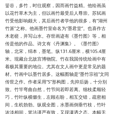
簹谷，多竹，时往观察，因而画竹益精。他绘画虽
以花竹草木为主，但以画竹最受后人尊崇。苏轼画
竹受他影响颇大，其后画竹者学他的很多，有
“
湖州
竹派
”
之称。他画墨竹室命名为
“
墨君堂
”
。也喜作古
木老槎，并写山水。存世画迹有《墨竹图》等，相
传是他的作品。诗文有《丹渊集》。《墨竹图》
轴，北宋，绢本，墨笔。纵
131.6
厘米，横
105.4
厘
米。现藏台北故宫博物院。竹在我国传统绘画中有
着极其重要的地位。尤其在文人画中更是常见的题
材。竹画中以墨竹居多。这幅图轴是
“
墨竹宗祖
”
文同
传世之作。作者采用
“S”
形构图，先抑后扬，十分别
致。竹竿弯曲自然，竹节间若即若离。细枝柔顺轻
巧，竹叶纵横缀生，左顾右盼，相互交错，疏密相
间，生机勃勃。纵观全图，水墨画倒垂竹枝，竹叶
浓淡相间，笔法谨严有致，又现潇洒之态。本幅无