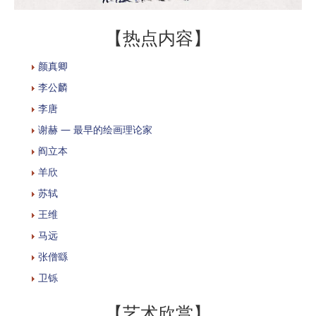
【热点内容】
颜真卿
李公麟
李唐
谢赫 — 最早的绘画理论家
阎立本
羊欣
苏轼
王维
马远
张僧繇
卫铄
【艺术欣赏】