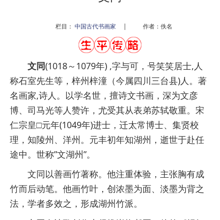
栏目：
中国古代书画家
|
作者：佚名
文同
(1018～1079年) ,字与可，号笑笑居士,
人
称石室先生等，
梓州梓潼（今属四川三台县)人。著
名画家,诗人。以学名世，擅诗文书画，深为文彦
博、司马光等人赞许，尤受其从表弟苏轼敬重。宋
仁宗皇□元年(1049年)进士，迁太常博士、集贤校
理，知陵州、洋州。元丰初年知湖州，逝世于赴任
途中。世称”文湖州”。
文同以善画竹著称。他注重体验，主张胸有成
竹而后动笔。他画竹叶，创浓墨为面、淡墨为背之
法，学者多效之，形成湖州竹派。