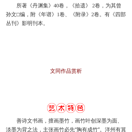
所著《丹渊集》40卷，《拾遗》 2卷，为其曾
孙文□编，附《年谱》1卷、《附录》2卷。有《四部
丛刊》影明刊本。
文同作品赏析
善诗文书画，擅画墨竹，画竹叶创深墨为面、
淡墨为背之法，主张画竹必先
“
胸有成竹
”
。洋州有篔