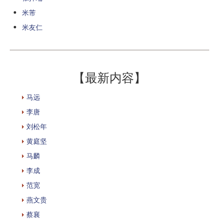
米芾
米友仁
【最新内容】
马远
李唐
刘松年
黄庭坚
马麟
李成
范宽
燕文贵
蔡襄