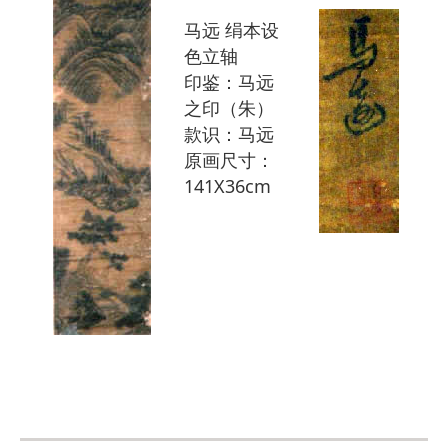
马远 绢本设
色立轴
印鉴：马远
之印（朱）
款识：马远
原画尺寸：
141X36cm