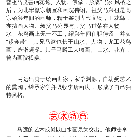
曾祖马贲善画花禽、人物、佛像，形成“马家”风格之
后，为北宋徽宗朝宣和画院待诏。祖父马兴祖是高
宗绍兴年间的画师，精于鉴别古代文物，工花鸟，
亦擅画人物。叔父马公显与其父马世荣在人物、山
水、花鸟画上无一不工，绍兴年间任职待诏，并获
“赐金带”。其兄马逵也长于山水、人物，尤工花鸟
画，造诣颇深。其子马麟工人物画、 山水、花卉，
曾为画院祗侯。
马远出身于绘画世家，家学渊源，自幼受艺术
的熏陶，继承家学并吸收李唐画法， 形成了自己独
特风格。
马远的艺术成就以山水画最为突出。他师法李