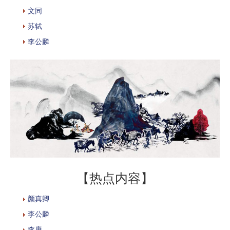
文同
苏轼
李公麟
【热点内容】
颜真卿
李公麟
李唐