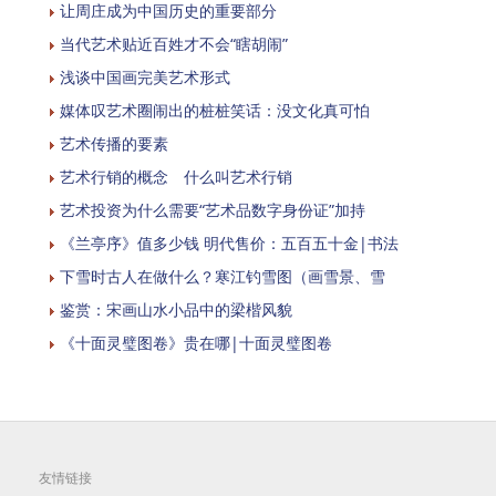
让周庄成为中国历史的重要部分
当代艺术贴近百姓才不会“瞎胡闹”
浅谈中国画完美艺术形式
媒体叹艺术圈闹出的桩桩笑话：没文化真可怕
艺术传播的要素
艺术行销的概念 什么叫艺术行销
艺术投资为什么需要“艺术品数字身份证”加持
《兰亭序》值多少钱 明代售价：五百五十金|书法
下雪时古人在做什么？寒江钓雪图（画雪景、雪
鉴赏：宋画山水小品中的梁楷风貌
《十面灵璧图卷》贵在哪|十面灵璧图卷
友情链接