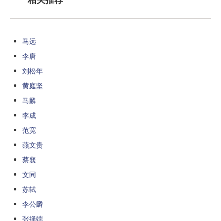
马远
李唐
刘松年
黄庭坚
马麟
李成
范宽
燕文贵
蔡襄
文同
苏轼
李公麟
张择端