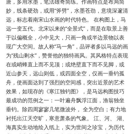
唐，多用水墨，笔法雄奇简练。作画特点是布局简
妙，线条硬劲，或用“斧劈”，水墨苍劲，意境深邃清
远，标志着南宋山水画的时代特色。 在构图上，马
远一变五代、北宋以来的“全景式”，而是在取景上善
于以偏概全，小中见大，只画一角或半边景物以表
现广大空间。故人称“马一角”，品评者多以马远的画
为“残山剩水”，赞誉他的独特画风。其风格特点表现
在或峭蜂直上而不见顶；或绝壁直下而不见脚，或
近山参天，远山则低，或四面全空，仅画一垂钓孤
舟，使画面达到了强烈的空间感，突出近景的艺术
效果，如现存的《寒江独钓图》，是马远构图技巧
最成功的范例之一：一叶遍舟飘浮江面，渔翁独坐
垂钓。除四周寥寥几笔微波外， 全为空白；有力地
衬托出江天空旷，寒意萧条的气象。 江、河、 湖、
海真实生动地绘入纸上，实为世间之珍宝，为历代