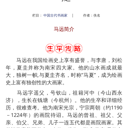
栏目：
中国古代书画家
|
作者：佚名
马远简介
马远在我国绘画史上享有盛誉，与李唐，刘松
年，夏圭并称为南宋四大家。他的山水画成就最
大，独树一帜,与夏圭齐名，时称“马夏”，成为绘画
史上富有独创性的大画家。
马远字遥父，号钦山，祖籍河中（今山西永
济），生长在钱塘（今杭州）。他的生卒和详细经
历，很难查考。他为南宋光宗，宁宗两朝（约1190
－1224年）的画院待诏。马远的曾祖、祖父、父
亲、伯父、兄弟、儿子一连五代都是画院画家。其