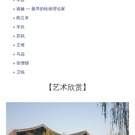
谢赫 — 最早的绘画理论家
阎立本
羊欣
苏轼
王维
马远
张僧繇
卫铄
【艺术欣赏】