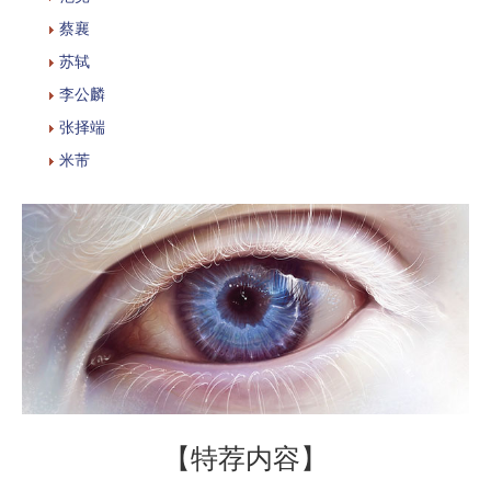
蔡襄
苏轼
李公麟
张择端
米芾
【特荐内容】