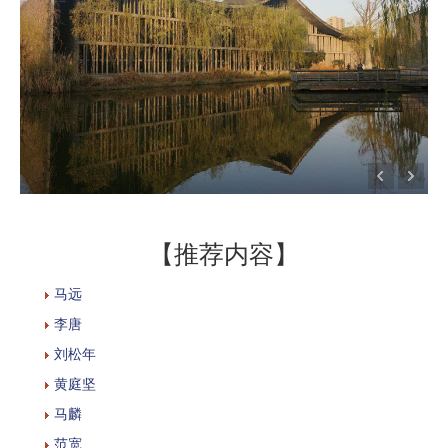
【推荐内容】
马远
李唐
刘松年
黄庭坚
马麟
范宽